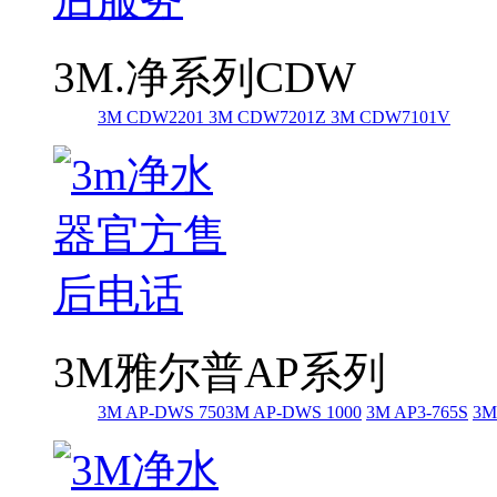
3M.净系列CDW
3M CDW2201
3M CDW7201Z
3M CDW7101V
3M雅尔普AP系列
3M AP-DWS 750
3M AP-DWS 1000
3M AP3-765S
3M