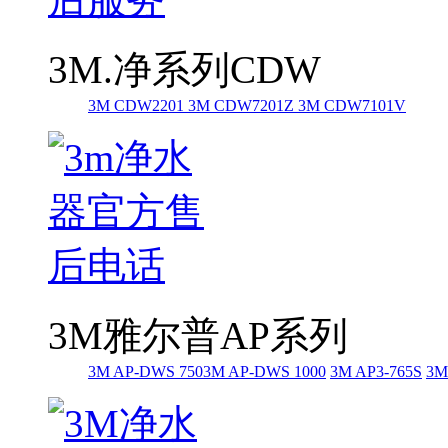
3M.净系列CDW
3M CDW2201
3M CDW7201Z
3M CDW7101V
3M雅尔普AP系列
3M AP-DWS 750
3M AP-DWS 1000
3M AP3-765S
3M