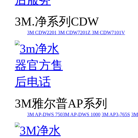
3M.净系列CDW
3M CDW2201
3M CDW7201Z
3M CDW7101V
3M雅尔普AP系列
3M AP-DWS 750
3M AP-DWS 1000
3M AP3-765S
3M