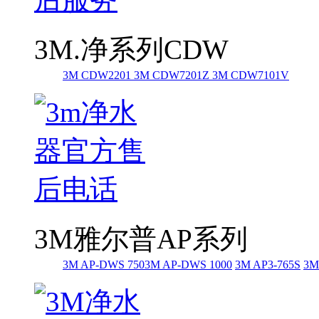
3M.净系列CDW
3M CDW2201
3M CDW7201Z
3M CDW7101V
3M雅尔普AP系列
3M AP-DWS 750
3M AP-DWS 1000
3M AP3-765S
3M