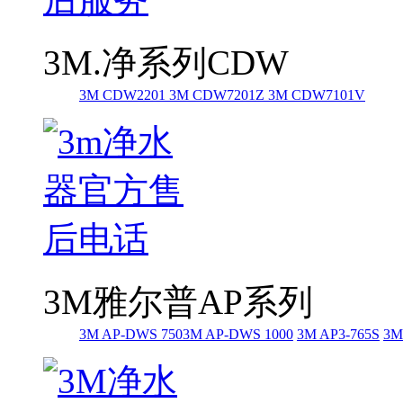
3M.净系列CDW
3M CDW2201
3M CDW7201Z
3M CDW7101V
3M雅尔普AP系列
3M AP-DWS 750
3M AP-DWS 1000
3M AP3-765S
3M