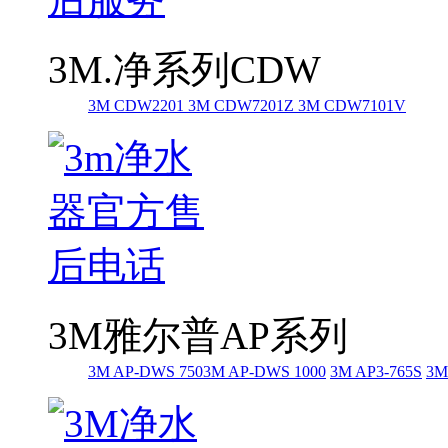
3M.净系列CDW
3M CDW2201
3M CDW7201Z
3M CDW7101V
3M雅尔普AP系列
3M AP-DWS 750
3M AP-DWS 1000
3M AP3-765S
3M