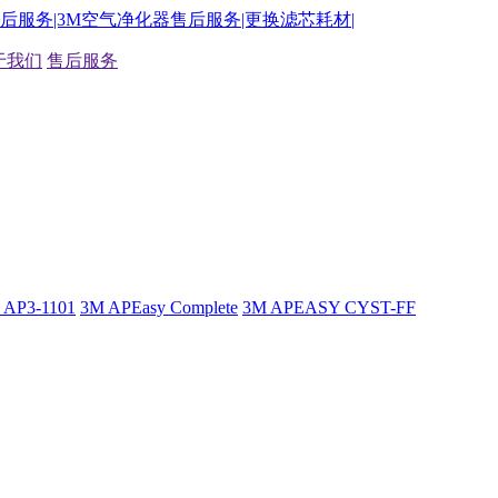
于我们
售后服务
 AP3-1101
3M APEasy Complete
3M APEASY CYST-FF