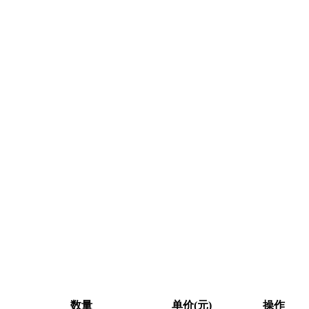
数量
单价(元)
操作